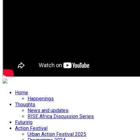
Home
Happenings
Thoughts
News and updates
RISE Africa Discussion Series
Futuring
Action Festival
Urban Action Festival 2025